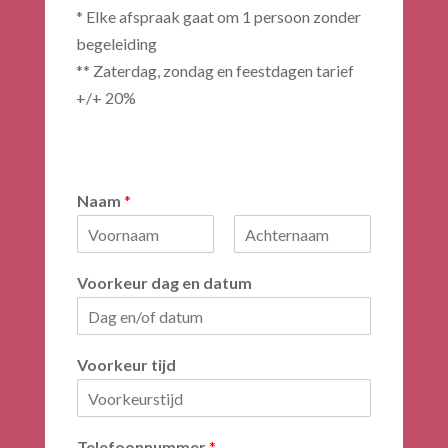
* Elke afspraak gaat om 1 persoon zonder
begeleiding
** Zaterdag, zondag en feestdagen tarief
+/+ 20%
Naam
*
V
A
o
c
Voorkeur dag en datum
o
h
r
t
n
e
a
r
a
n
Voorkeur tijd
m
a
a
m
Telefoonnummer
*