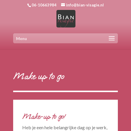
06-10663984
info@bian-visagie.nl
Menu
Make up to go
Make-up to go!
Heb je een hele belangrijke dag op je werk,