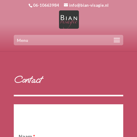
06-10663984
info@bian-visagie.nl
Menu
Contact
Naam
*