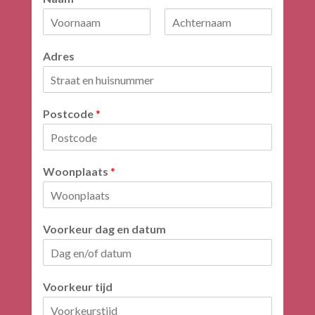
V
A
o
c
Adres
o
h
r
t
n
e
a
r
a
n
Postcode
*
m
a
a
m
Woonplaats
*
Voorkeur dag en datum
Voorkeur tijd